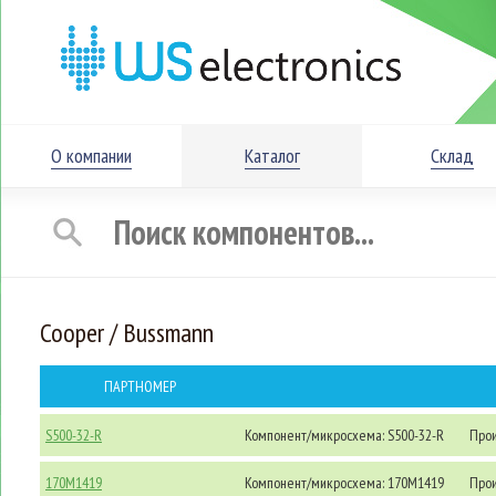
О компании
Каталог
Склад
Cooper / Bussmann
ПАРТНОМЕР
S500-32-R
Компонент/микросхема: S500-32-R
Прои
170M1419
Компонент/микросхема: 170M1419
Прои