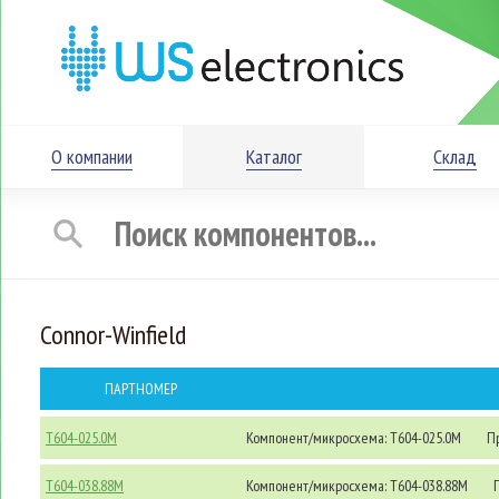
О компании
Каталог
Склад
Connor-Winfield
ПАРТНОМЕР
T604-025.0M
Компонент/микросхема: T604-025.0M
Пр
T604-038.88M
Компонент/микросхема: T604-038.88M
П